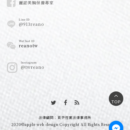
麗諾美胸保養專家
Line ID
@913reano
WeChat ID
reanotw
Instagram
@twreano
TOP
法律顧問：頁尹恆實法律事務所
2020©apple web design Copyright All Rights Reserved