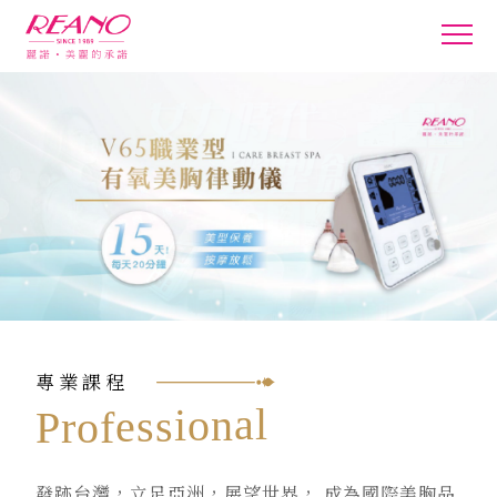
專業課程
l
a
n
o
i
s
s
e
f
o
r
P
發跡台灣，立足亞洲，展望世界， 成為國際美胸品