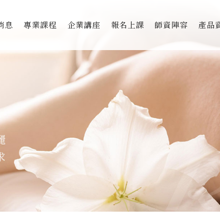
消息
專業課程
企業講座
報名上課
師資陣容
產品
美胸專職技術國際認證班
獨家
美胸顧問微型創業培訓班
美胸
美胸顧問全能認證培訓班
芳療
私密
撫紋
美麗
DF&