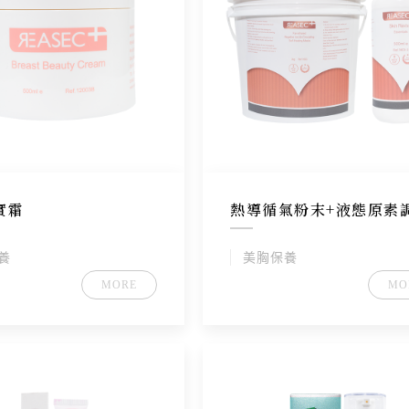
實霜
熱導循氣粉末+液態原素
液
養
美胸保養
MORE
MO