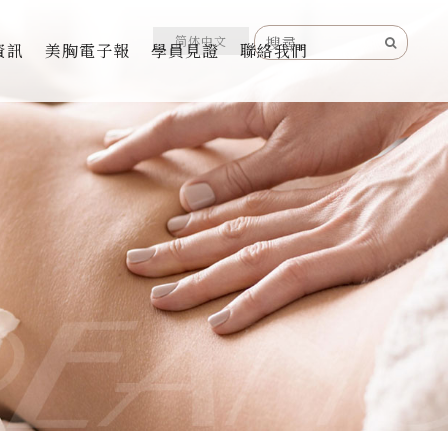
简体中文
資訊
美胸電子報
學員見證
聯絡我們
儀器
保養
精油
處保養
保養
工坊軟膜世家
II晶鑽極緻