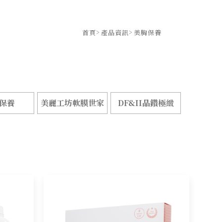
食療
首頁
產品資訊
美胸保養
保養
美麗工坊軟膜世家
DF&II晶鑽極緻