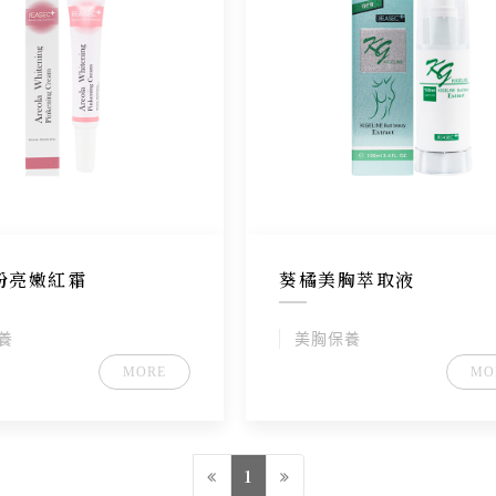
粉亮嫩紅霜
葵橘美胸萃取液
養
美胸保養
MORE
MO
1