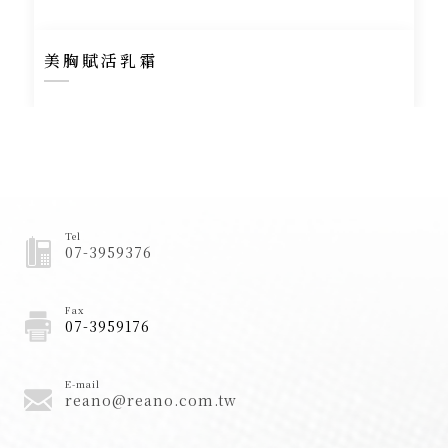
美胸賦活乳霜
Tel
07-3959376
Fax
07-3959176
E-mail
reano@reano.com.tw