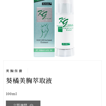
美胸保養
葵橘美胸萃取液
100ml
立即詢問