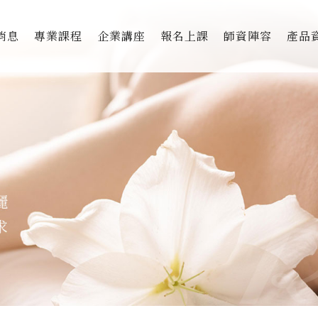
消息
專業課程
企業講座
報名上課
師資陣容
產品
美胸專職技術國際認證班
獨家
美胸顧問微型創業培訓班
美胸
美胸顧問全能認證培訓班
芳療
私密
撫紋
美麗
DF&