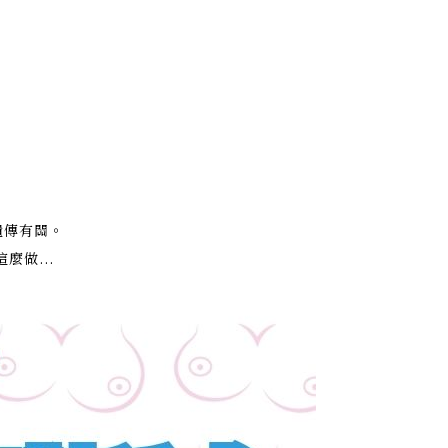
食療
遺傳有關。
做...