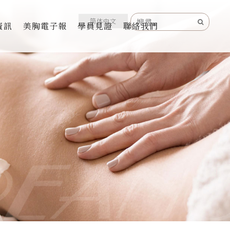
简体中文
資訊
美胸電子報
學員見證
聯絡我們
儀器
保養
精油
處保養
保養
工坊軟膜世家
II晶鑽極緻