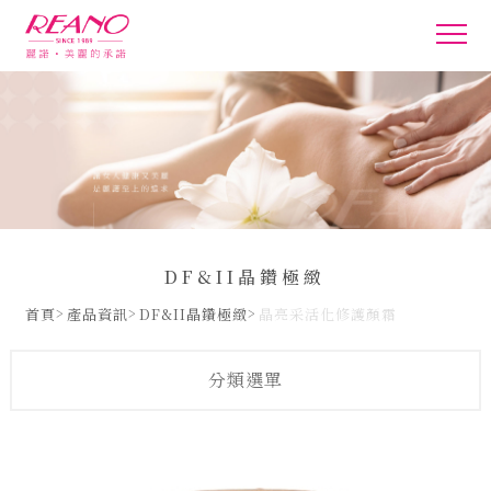
DF&II晶鑽極緻
首頁
產品資訊
DF&II晶鑽極緻
晶亮采活化修護顏霜
分類選單