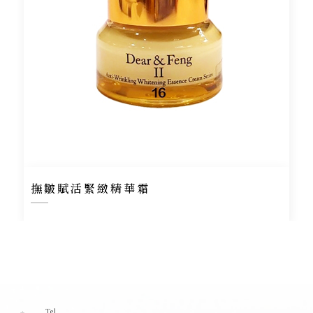
撫皺賦活緊緻精華霜
Tel