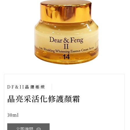
DF&II晶鑽極緻
晶亮采活化修護顏霜
30ml
立即詢問