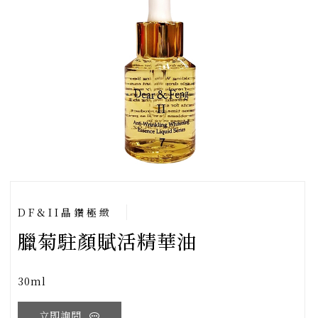
DF&II晶鑽極緻
臘菊駐顏賦活精華油
30ml
立即詢問