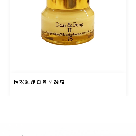
極效超淨白菁萃凝霜
Tel