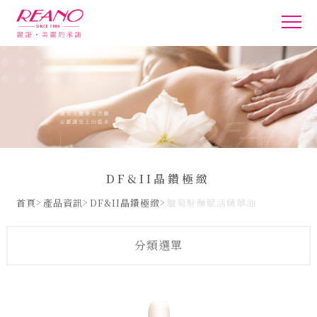
DF&II晶鑽極緻
首頁
產品資訊
DF&II晶鑽極緻
臘菊駐顏賦活精華油
分類選單