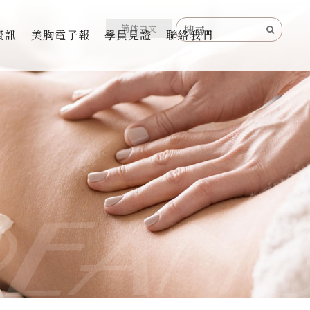
简体中文
資訊
美胸電子報
學員見證
聯絡我們
儀器
保養
精油
處保養
保養
工坊軟膜世家
II晶鑽極緻