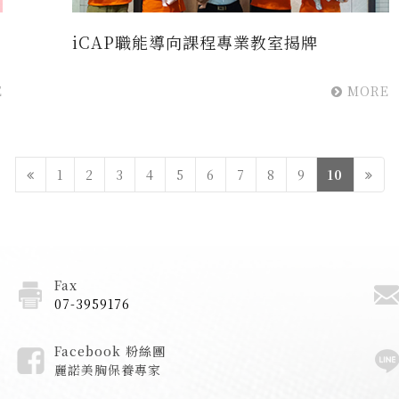
iCAP職能導向課程專業教室揭牌
E
MORE
1
2
3
4
5
6
7
8
9
10
Fax
07-3959176
Facebook 粉絲團
麗諾美胸保養專家