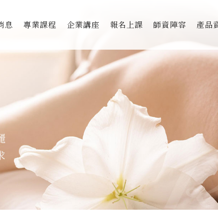
消息
專業課程
企業講座
報名上課
師資陣容
產品
美胸專職技術國際認證班
獨家
美胸顧問微型創業培訓班
美胸
美胸顧問全能認證培訓班
芳療
私密
撫紋
美麗
DF&