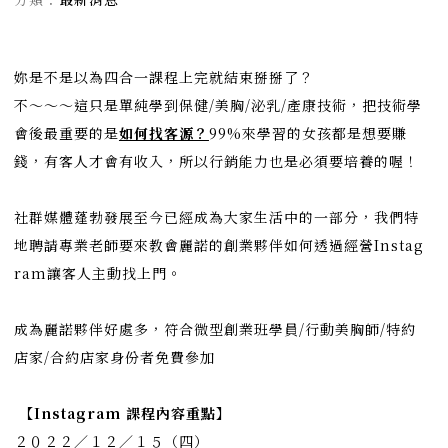
妳是不是以為四合一課程上完就結束掰掰了？
不～～～這只是單純學到保健/美胸/泌乳/產康技術，把技術學
會後最重要的是
如何找客源？
99%來學習的女孩都是想要賺
錢，有客人才會有收入，所以行銷能力也是必須要培養的喔！
社群媒體蓬勃發展至今已經成為大家生活中的一部分，我們特
地聘請專業老師要來教會麗諾的創業夥伴如何透過經營Instag
ram讓客人主動找上門。⠀⠀
成為麗諾夥伴好處多，符合微型創業班學員/行動美胸師/特約
店家/合約店家身份者免費參加⠀⠀⠀ ⠀⠀⠀ ⠀⠀⠀⠀⠀
⠀⠀⠀⠀⠀ ⠀⠀⠀ ⠀⠀⠀⠀⠀
【Instagram 課程內容重點】
２０２２／１２／１５（四）