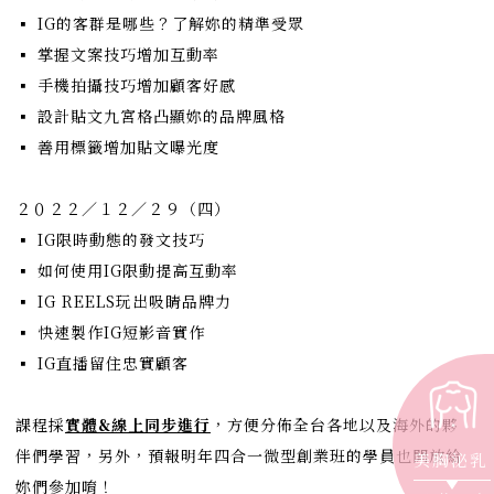
▪ IG的客群是哪些？了解妳的精準受眾
▪ 掌握文案技巧增加互動率
▪ 手機拍攝技巧增加顧客好感
▪ 設計貼文九宮格凸顯妳的品牌風格
▪ 善用標籤增加貼文曝光度
⠀⠀⠀⠀⠀ ⠀⠀⠀ ⠀⠀⠀⠀⠀
２０２２／１２／２９（四）
▪ IG限時動態的發文技巧
▪ 如何使用IG限動提高互動率
▪ IG REELS玩出吸睛品牌力
▪ 快速製作IG短影音實作
▪ IG直播留住忠實顧客
⠀⠀⠀⠀⠀ ⠀⠀⠀ ⠀⠀⠀⠀⠀⠀⠀⠀⠀
課程採
實體&線上同步進行
，方便分佈全台各地以及海外的夥
伴們學習，另外，預報明年四合一微型創業班的學員也開放給
美胸泌乳
妳們參加唷！