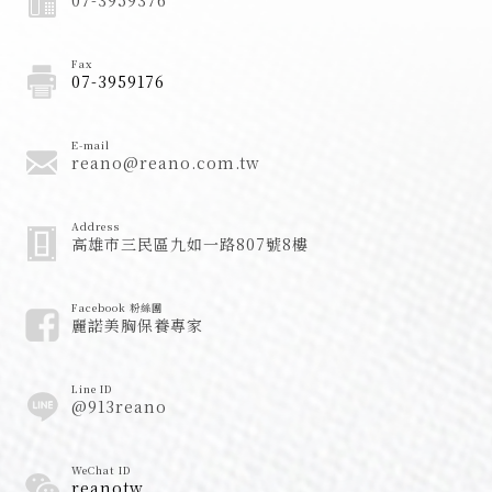
Fax
07-3959176
E-mail
reano@reano.com.tw
Address
高雄市三民區九如一路807號8樓
Facebook 粉絲團
麗諾美胸保養專家
Line ID
@913reano
WeChat ID
reanotw