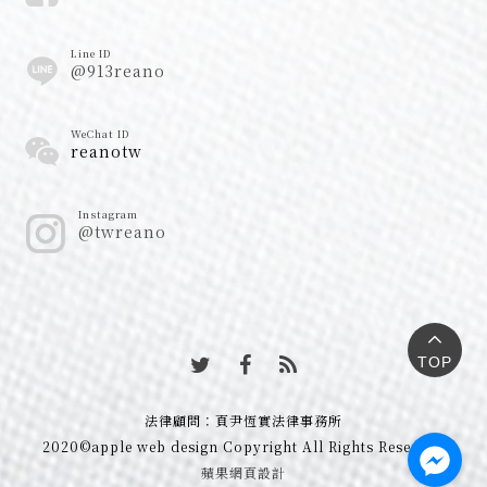
Line ID
@913reano
WeChat ID
reanotw
Instagram
@twreano
TOP
法律顧問：頁尹恆實法律事務所
2020©apple web design Copyright All Rights Reserved
蘋果網頁設計