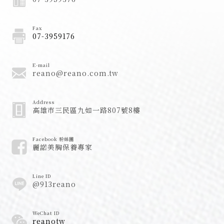
Fax
07-3959176
E-mail
reano@reano.com.tw
Address
高雄市三民區九如一路807號8樓
Facebook 粉絲團
麗諾美胸保養專家
Line ID
@913reano
WeChat ID
reanotw