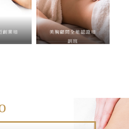
型創業培
美胸顧問全能認證培
班
訓班
o