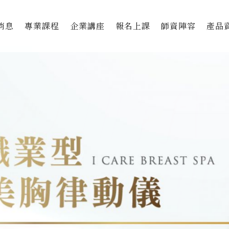
消息
專業課程
企業講座
報名上課
師資陣容
產品
美胸專職技術國際認證班
獨家
美胸顧問微型創業培訓班
美胸
美胸顧問全能認證培訓班
芳療
私密
撫紋
美麗
DF&