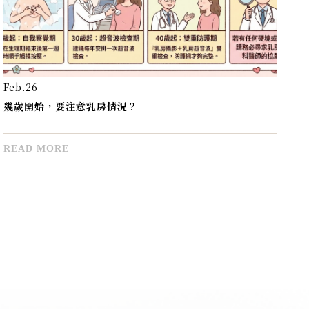
Jan.12
Ja
懷孕期間胸部按摩4大好處
哪
READ MORE
R