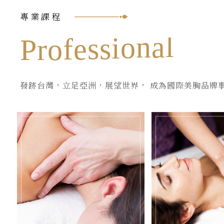
專業課程
P
r
o
f
e
s
s
i
o
n
a
l
發跡台灣，立足亞洲，展望世界， 成為國際美胸品牌