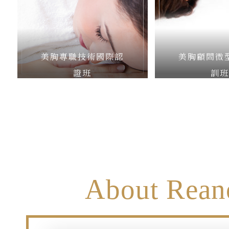
美胸專職技術國際認
美胸顧問微
證班
訓
About Rean