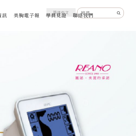
简体中文
資訊
美胸電子報
學員見證
聯絡我們
儀器
保養
精油
處保養
保養
工坊軟膜世家
II晶鑽極緻