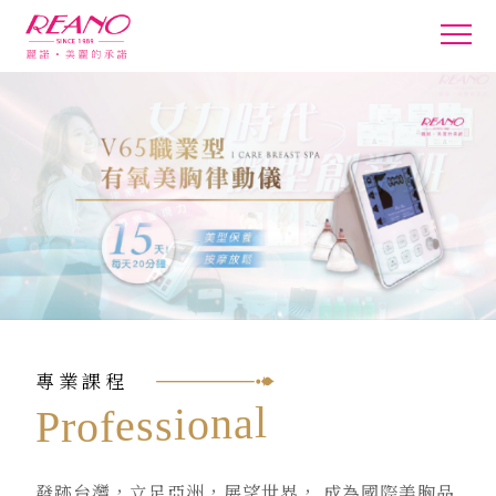
專業課程
l
a
n
o
i
s
s
e
f
o
r
P
發跡台灣，立足亞洲，展望世界， 成為國際美胸品